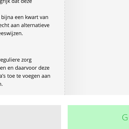
grijk dat deze
t bijna een kwart van
cht aan alternatieve
eeswijzen.
reguliere zorg
en en daarvoor deze
’s toe te voegen aan
n.
G