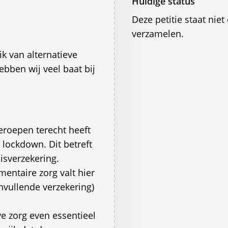
Huidige status
Deze petitie staat ni
verzamelen.
k van alternatieve
ebben wij veel baat bij
eroepen terecht heeft
 lockdown. Dit betreft
sisverzekering.
entaire zorg valt hier
nvullende verzekering)
ve zorg even essentieel